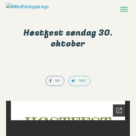
LEVE & BO
BESØKE & OPPLEVE
Høstfest søndag 30.
AKTIV
oktober
BYGDEKALENDER
NABOHJELPEN
KONTAKT
DEL
TWEET