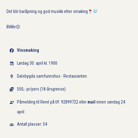
Det blir baråpning og god musikk etter smaking
BliMe😊
Vinsmaking
Lørdag 30. april kl. 1900
Dalsbygda samfunnshus - Restauranten
550,- pr/pers (18-årsgrense)
Påmelding til René på tlf. 92899722 eller
mail
innen søndag 24.
april
Antall plasser: 54