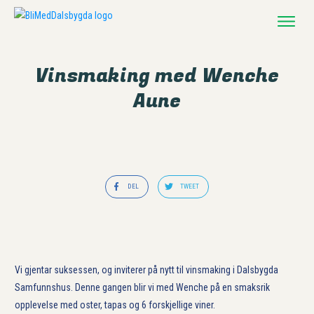
LEVE & BO
BESØKE & OPPLEVE
Vinsmaking med Wenche
AKTIV
Aune
BYGDEKALENDER
NABOHJELPEN
KONTAKT
DEL
TWEET
Vi gjentar suksessen, og inviterer på nytt til vinsmaking i Dalsbygda
Samfunnshus. Denne gangen blir vi med Wenche på en smaksrik
opplevelse med oster, tapas og 6 forskjellige viner.