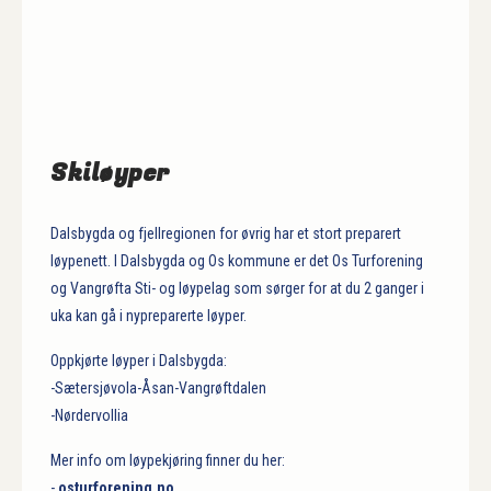
Skiløyper
Dalsbygda og fjellregionen for øvrig har et stort preparert
løypenett. I Dalsbygda og Os kommune er det Os Turforening
og Vangrøfta Sti- og løypelag som sørger for at du 2 ganger i
uka kan gå i nypreparerte løyper.
Oppkjørte løyper i Dalsbygda:
-Sætersjøvola-Åsan-Vangrøftdalen
-Nørdervollia
Mer info om løypekjøring finner du her:
-
osturforening.no