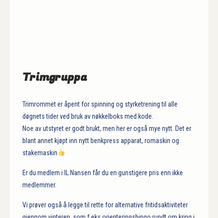
Trimgruppa
Trimrommet er åpent for spinning og styrketrening til alle
døgnets tider ved bruk av nøkkelboks med kode.
Noe av utstyret er godt brukt, men her er også mye nytt. Det er
blant annet kjøpt inn nytt benkpress apparat, romaskin og
stakemaskin
Er du medlem i IL Nansen får du en gunstigere pris enn ikke
medlemmer.
Vi prøver også å legge til rette for alternative fritidsaktiviteter
gjennom vinteren, som f.eks orienteringsbingo rundt om kring i