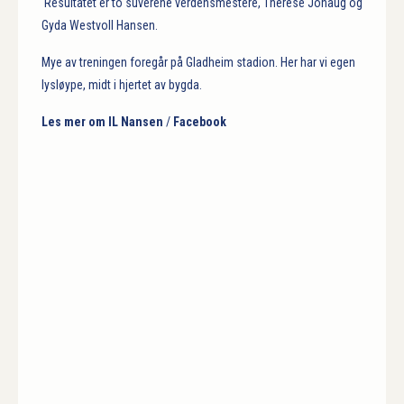
Resultatet er to suverene verdensmestere, Therese Johaug og
Gyda Westvoll Hansen.
Mye av treningen foregår på Gladheim stadion. Her har vi egen
lysløype, midt i hjertet av bygda.
Les mer om IL Nansen
/
Facebook