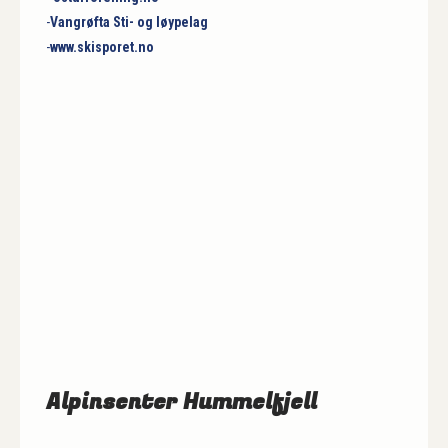
-
Vangrøfta Sti- og løypelag
-
www.skisporet.no
Alpinsenter Hummelfjell