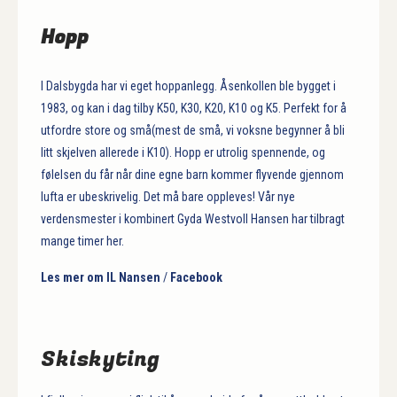
Hopp
I Dalsbygda har vi eget hoppanlegg. Åsenkollen ble bygget i
1983, og kan i dag tilby K50, K30, K20, K10 og K5. Perfekt for å
utfordre store og små(mest de små, vi voksne begynner å bli
litt skjelven allerede i K10). Hopp er utrolig spennende, og
følelsen du får når dine egne barn kommer flyvende gjennom
lufta er ubeskrivelig. Det må bare oppleves! Vår nye
verdensmester i kombinert Gyda Westvoll Hansen har tilbragt
mange timer her.
Les mer om IL Nansen
/
Facebook
Skiskyting