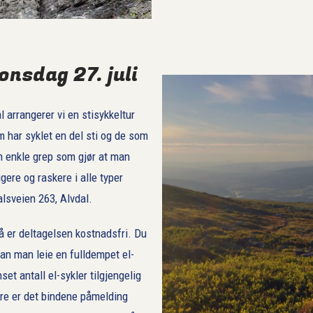
onsdag 27. juli
 arrangerer vi en stisykkeltur
 har syklet en del sti og de som
oen enkle grep som gjør at man
gere og raskere i alle typer
alsveien 263, Alvdal.
 er deltagelsen kostnadsfri. Du
kan man leie en fulldempet el-
set antall el-sykler tilgjengelig
ere er det bindene påmelding