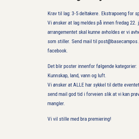
Krav til lag: 3-5 deltakere. Ekstrapoeng for s
Vi ønsker at lag meldes på innen fredag 22. j
arrangementet skal kunne avholdes er vi avhen
som stiller. Send mail til post@basecampos.
facebook.
Det blir poster innenfor følgende kategorier:
Kunnskap, land, vann og luft.
Vi ønsker at ALLE har sykkel til dette evente
send mail god tid i forveien slik at vi kan prø
mangler.
Vi vil stille med bra premiering!