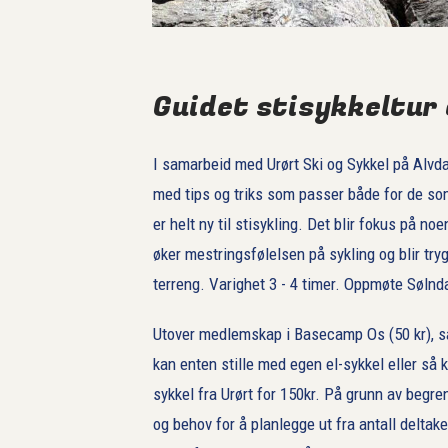
Guidet stisykkeltur 
I samarbeid med Urørt Ski og Sykkel på Alvdal
med tips og triks som passer både for de som
er helt ny til stisykling. Det blir fokus på n
øker mestringsfølelsen på sykling og blir tryg
terreng. Varighet 3 - 4 timer. Oppmøte Sølnd
Utover medlemskap i Basecamp Os (50 kr), så
kan enten stille med egen el-sykkel eller så 
sykkel fra Urørt for 150kr. På grunn av begren
og behov for å planlegge ut fra antall deltak