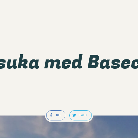
tsuka med Base
DEL
TWEET