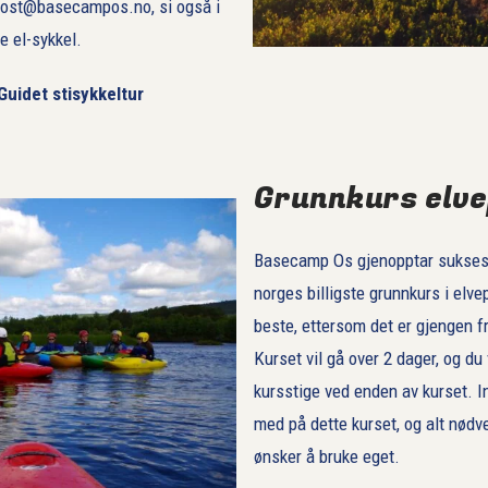
l post@basecampos.no, si også i
e el-sykkel.
Guidet stisykkeltur
Grunnkurs elvep
Basecamp Os gjenopptar suksesse
norges billigste grunnkurs i elvep
beste, ettersom det er gjengen 
Kurset vil gå over 2 dager, og du
kursstige ved enden av kurset. 
med på dette kurset, og alt nødven
ønsker å bruke eget.